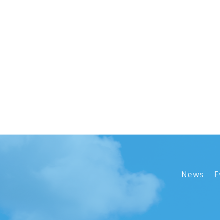
News
E