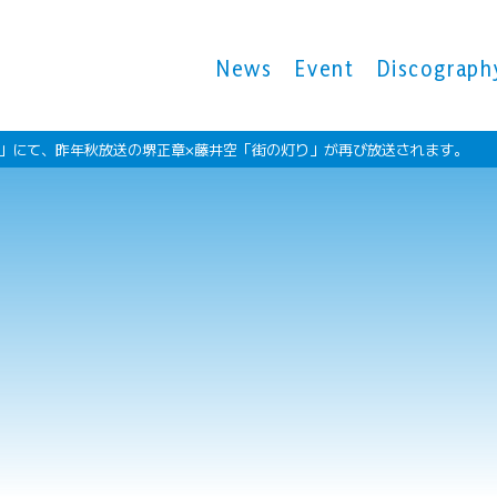
News
Event
Discograph
グ」にて、昨年秋放送の堺正章×藤井空「街の灯り」が再び放送されます。