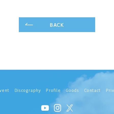
BACK
vent
Discography
Profile
Goods
Contact
Pri