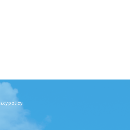
vacypolicy