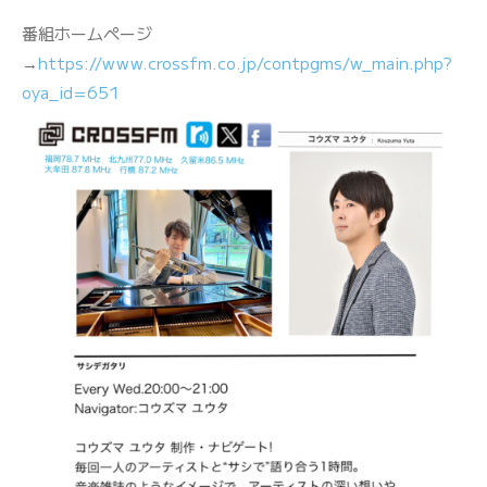
番組ホームページ
→
https://www.crossfm.co.jp/contpgms/w_main.php?
oya_id=651