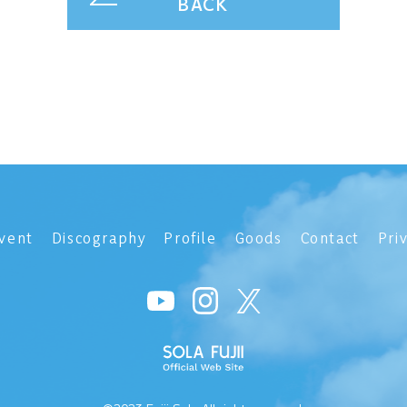
BACK
vent
Discography
Profile
Goods
Contact
Pri