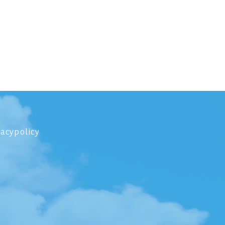
vacypolicy