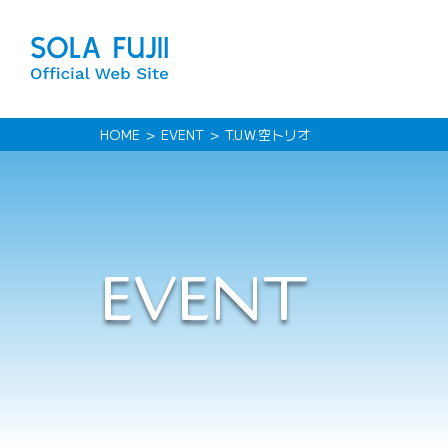
HOME
EVENT
T.U.W.空トリオ
EVENT