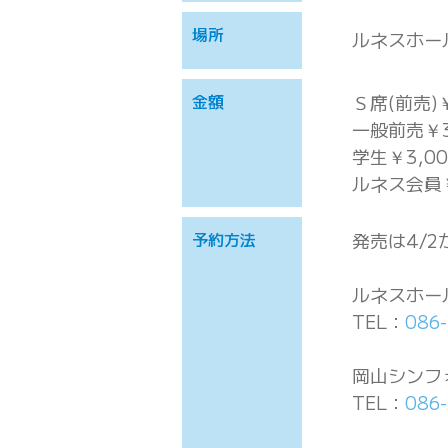
場所
ルネスホー
金額
Ｓ席(前売)￥
一般前売￥3
学生￥3,00
ルネス会員￥
予約方法
発売は4/2
ルネスホー
TEL：
086
岡山シンフ
TEL：
086