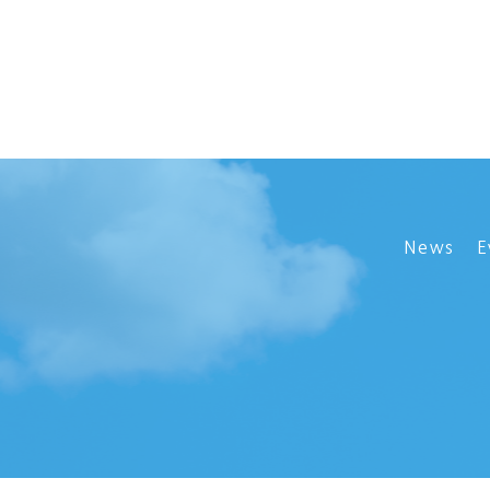
News
E