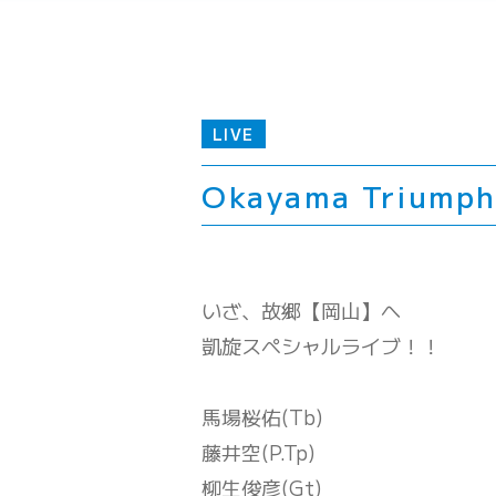
LIVE
Okayama Triumph
いざ、故郷【岡山】へ
凱旋スペシャルライブ！！
馬場桜佑(Tb)
藤井空(P.Tp)
柳生俊彦(Gt)