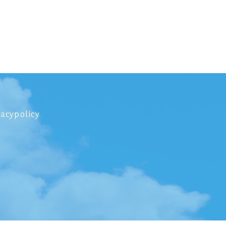
vacypolicy