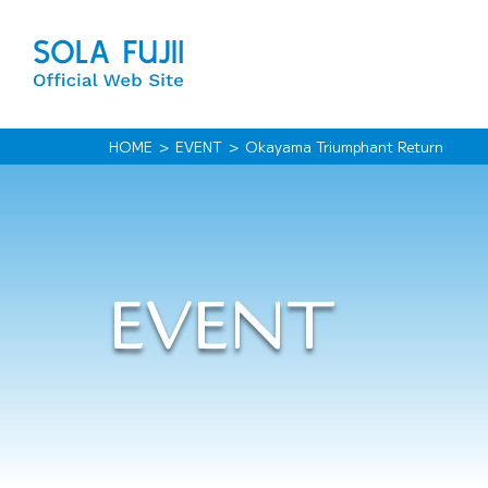
HOME
EVENT
Okayama Triumphant Return
EVENT