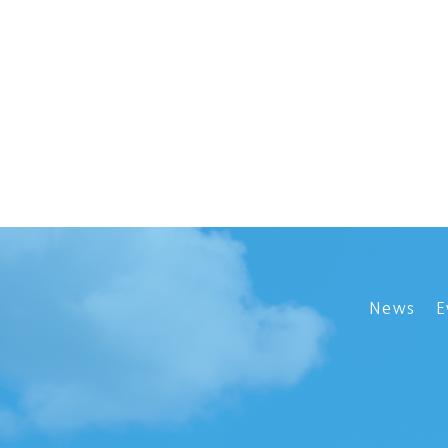
News
E