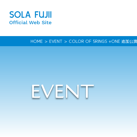
HOME
EVENT
COLOR OF 5RINGS +ONE 追加公
EVENT