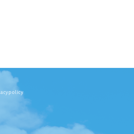
vacypolicy