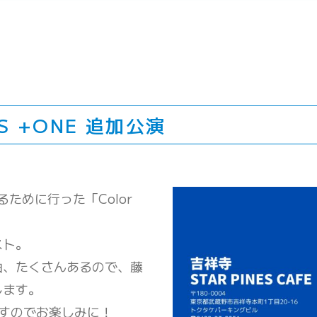
GS +ONE 追加公演
ために行った「Color
スト。
曲、たくさんあるので、藤
します。
すのでお楽しみに！