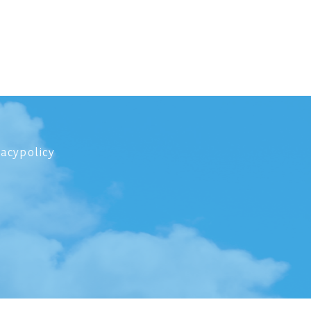
vacypolicy