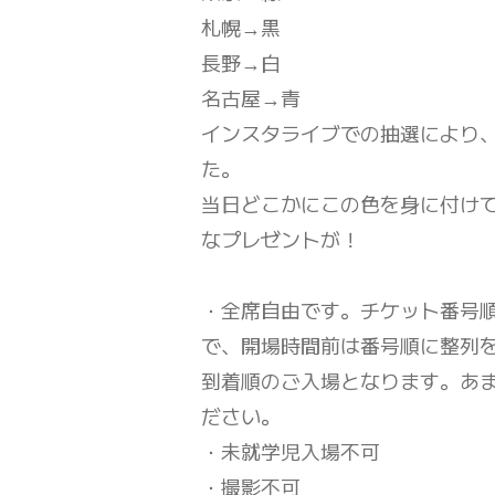
札幌→黒
長野→白
名古屋→青
インスタライブでの抽選により
た。
当日どこかにこの色を身に付け
なプレゼントが！
・全席自由です。チケット番号
で、開場時間前は番号順に整列
到着順のご入場となります。あ
ださい。
・未就学児入場不可
・撮影不可