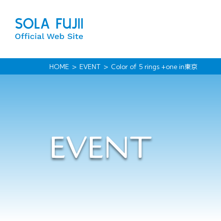
HOME
EVENT
Color of 5 rings +one in東京
EVENT