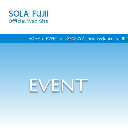
HOME
EVENT
4GENEXYZ -next evolution live-川
EVENT