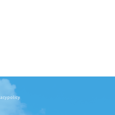
vacypolicy