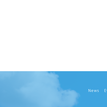
News
E