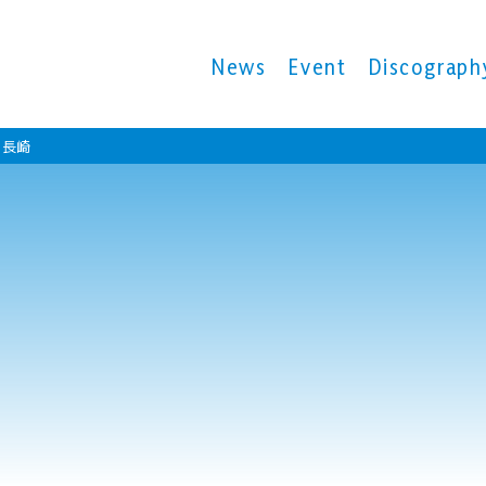
News
Event
Discograph
n 長崎