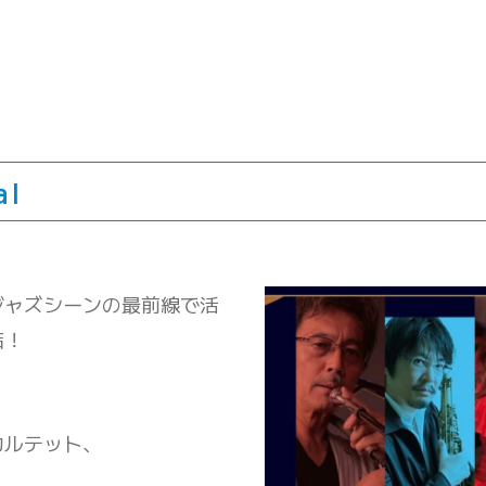
al
ジャズシーンの最前線で活
集結！
カルテット、