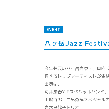
EVENT
八ヶ岳Jazz Festiv
今年も夏の八ヶ岳高原に、国内
躍するトップアーティストが
出演は、
向井滋春YJFスペシャルバンド、
川嶋哲郎・二見勇気スペシャル
高木里代子トリオ、