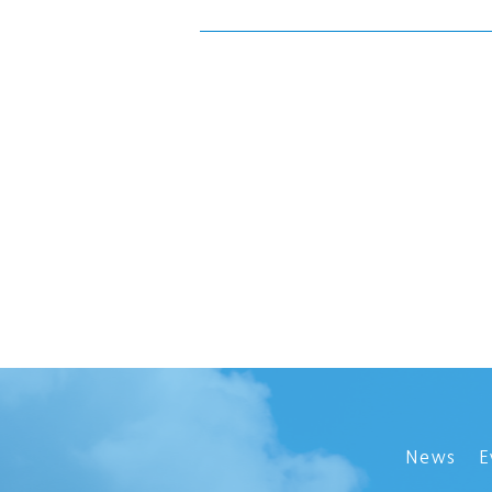
News
E