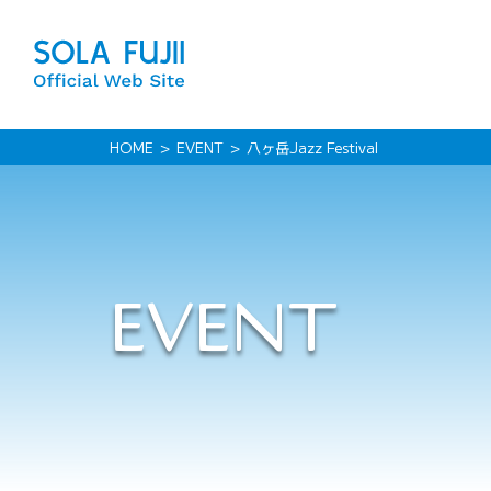
HOME
EVENT
八ヶ岳Jazz Festival
EVENT