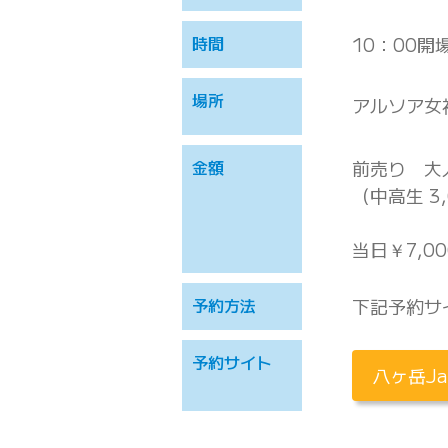
時間
10：00開
場所
アルソア女
金額
前売り 大人
（中高生 3,
当日￥7,00
予約方法
下記予約サ
予約サイト
八ヶ岳Jaz