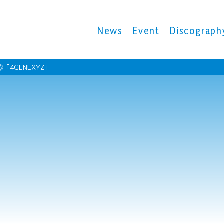
News
Event
Discograph
 ⑤「4GENEXYZ」