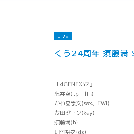
LIVE
くう24周年 須藤満 Sp
「4GENEXYZ」
藤井空(tp、flh)
かわ島崇文(sax、EWI)
友田ジュン(key)
須藤満(b)
則竹裕之(ds)