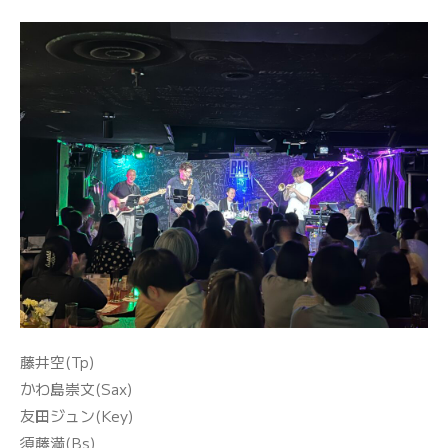
藤井空(Tp)
かわ島崇文(Sax)
友田ジュン(Key)
須藤満(Bs)