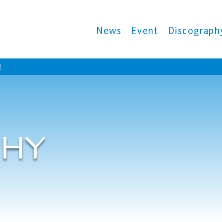
News
Event
Discograph
集
PHY